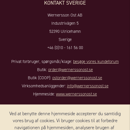
KONTAKT SVERIGE
Wernersson Ost AB
Industrivägen 5
52390 Ulricehamn
Sverige
+46 (0)10 - 161 56 00
Privat forbruger, spørgsmål/klage:
besøge vores kundeforum
Butik:
order@wernerssonost.se
Butik (COOP):
ostorder@wernerssonost.se
Virksomhedsanliggender:
info@wernerssonost.se
Hjemmeside:
www.wernerssonost.se
KONTAKT DANMARK
Ved at benytte denne hjemmeside accepterer du samtidig
vores brug af cookies. Vi bruger cookies til at forbedre
Wernersson Ost Danmark A/S
navigationen på hjemmesiden, analysere brugen af ​​
Nørregade 8, 1, sal