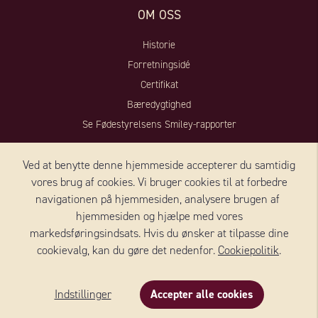
OM OSS
Historie
Forretningsidé
Certifikat
Bæredygtighed
Se Fødestyrelsens Smiley-rapporter
KONTAKT SVERIGE
Ved at benytte denne hjemmeside accepterer du samtidig
vores brug af cookies. Vi bruger cookies til at forbedre
Wernersson Ost AB
navigationen på hjemmesiden, analysere brugen af ​​
Industrivägen 5
hjemmesiden og hjælpe med vores
52390 Ulricehamn
markedsføringsindsats. Hvis du ønsker at tilpasse dine
cookievalg, kan du gøre det nedenfor.
Cookiepolitik
.
Sverige
+46 (0)10 - 161 56 00
Indstillinger
Accepter alle cookies
Privat forbruger, spørgsmål/klage:
besøge vores kundeforum