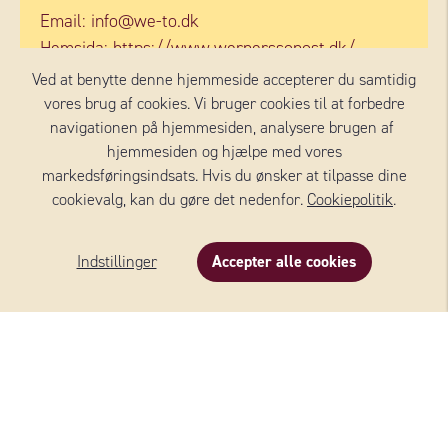
Email:
info@we-to.dk
Hemsida: https://www.wernerssonost.dk/
Ved at benytte denne hjemmeside accepterer du samtidig
vores brug af cookies. Vi bruger cookies til at forbedre
navigationen på hjemmesiden, analysere brugen af ​​
hjemmesiden og hjælpe med vores
markedsføringsindsats. Hvis du ønsker at tilpasse dine
cookievalg, kan du gøre det nedenfor.
Cookiepolitik
.
WERNERSSON OST
Indstillinger
Accepter alle cookies
Osteguiden
Vores oste
Ost i opskrifter
Varemærker
Kontakt
OM OSS