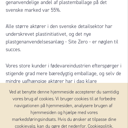
genanvendelige andel af plastemballage på det
svenske marked var 55%.
Alle større aktører i den svenske detailsektor har
underskrevet plastinitiativet, og det nye
plastgenanvendelsesanlæg - Site Zero - er nøglen til
succes.
Vores store kunder i fødevareindustrien efterspørger i
stigende grad mere bæredygtig emballage, og selv de
mindre uafhængige aktører har i dag klare
bæredygtighedsmål at nå. Endelig bliver
Ved at benytte denne hjemmeside accepterer du samtidig
slutforbrugeren mere og mere bevidst, og vi arbejder
vores brug af cookies. Vi bruger cookies til at forbedre
hårdt på at opfylde kravene til bæredygtighed på alle
navigationen på hjemmesiden, analysere brugen af ​​
niveauer.
hjemmesiden og hjælpe med vores
markedsføringsindsats. Hvis du ønsker at tilpasse dine
cookievalg, kan du gøre det nedenfor.
Cookiepolitik
.