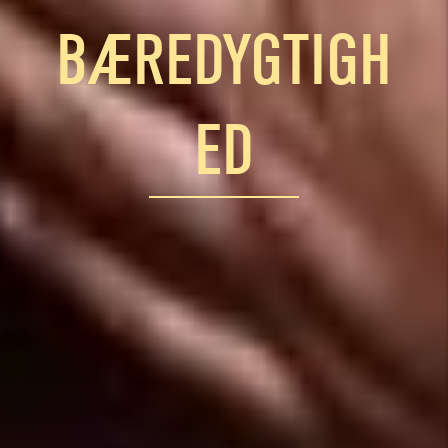
BÆREDYGTIGH
ED