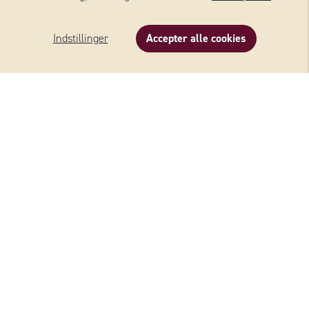
Indstillinger
Accepter alle cookies
BÆREDYGTIGHEDSRAPPORT
Bæredygtighedsrapport 2023
Bæredygtighedsrapport 2023
WERNERSSON OST
Osteguiden
Vores oste