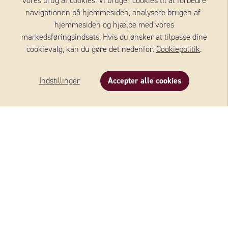
vores brug af cookies. Vi bruger cookies til at forbedre
navigationen på hjemmesiden, analysere brugen af ​​
OST I OPSKRIFTEN
hjemmesiden og hjælpe med vores
markedsføringsindsats. Hvis du ønsker at tilpasse dine
cookievalg, kan du gøre det nedenfor.
Cookiepolitik
.
Indstillinger
Accepter alle cookies