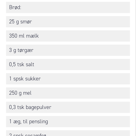
Brød:
25 g smør
350 ml mælk
3 g tørgær
0,5 tsk salt
1 spsk sukker
250 g mel
0,3 tsk bagepulver
1 æg, til pensling
2 spsk sesamfrø