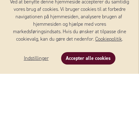
Ved at benytte denne hjemmeside accepterer du samtidig
vores brug af cookies. Vi bruger cookies til at forbedre
navigationen på hjemmesiden, analysere brugen af ​​
hjemmesiden og hjælpe med vores
markedsføringsindsats. Hvis du ønsker at tilpasse dine
cookievalg, kan du gøre det nedenfor.
Cookiepolitik
.
BAVARIA BLU TASTY BLUE
Indstillinger
Accepter alle cookies
BAVARIA BLU
Se alle oste