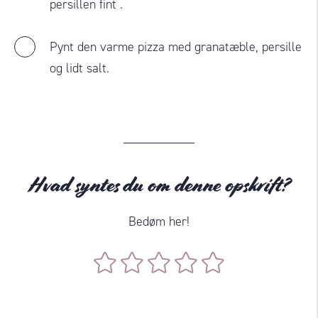
persillen fint .
Pynt den varme pizza med granatæble, persille
og lidt salt.
Hvad syntes du om denne opskrift?
Bedøm her!