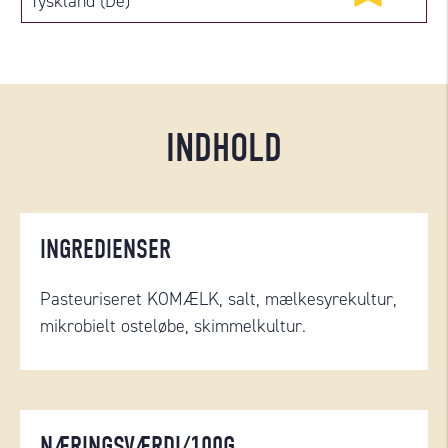
Tyskland (De)
INDHOLD
INGREDIENSER
P
asteuriseret KOMÆLK, salt, mælkesyrekultur,
mikrobielt osteløbe, skimmelkultur.
NÆRINGSVÆRDI/100G