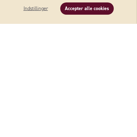
Bæredygtighed
Indstillinger
Accepter alle cookies
Se Fødestyrelsens Smiley-rapporter
Beskrivelse
Indhold
Opskrifter
Om produktet
KONTAKT SVERIGE
Wernersson Ost AB
Industrivägen 5
52390 Ulricehamn
Sverige
+46 (0)10 - 161 56 00
Privat forbruger, spørgsmål/klage:
besøge vores kundeforum
Butik:
order@wernerssonost.se
Butik (COOP):
ostorder@wernerssonost.se
Virksomhedsanliggender:
info@wernerssonost.se
Hjemmeside:
www.wernerssonost.se