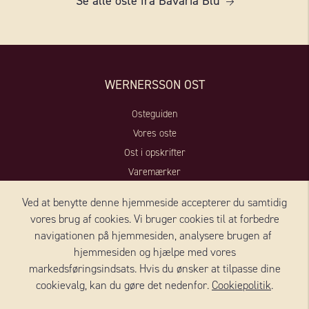
Se alle oste fra Bavaria Blu
WERNERSSON OST
Osteguiden
Vores oste
Ost i opskrifter
Varemærker
Kontakt
Ved at benytte denne hjemmeside accepterer du samtidig
vores brug af cookies. Vi bruger cookies til at forbedre
OM OSS
navigationen på hjemmesiden, analysere brugen af ​​
hjemmesiden og hjælpe med vores
Historie
markedsføringsindsats. Hvis du ønsker at tilpasse dine
Forretningsidé
cookievalg, kan du gøre det nedenfor.
Cookiepolitik
.
Certifikat