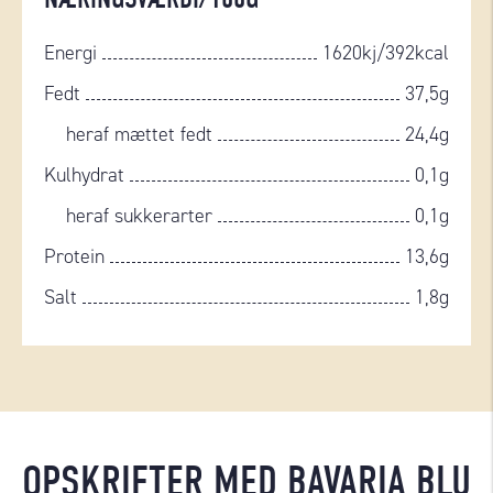
Energi
1620kj/392kcal
Fedt
37,5g
heraf mættet fedt
24,4g
Kulhydrat
0,1g
heraf sukkerarter
0,1g
Protein
13,6g
Salt
1,8g
OPSKRIFTER MED BAVARIA BLU