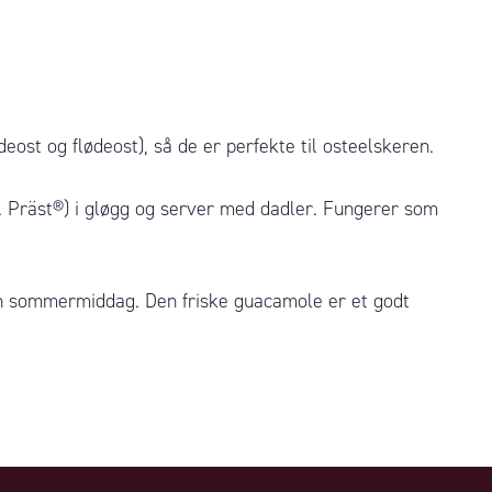
eost og flødeost), så de er perfekte til osteelskeren.
s. Präst®) i gløgg og server med dadler. Fungerer som
øn sommermiddag. Den friske guacamole er et godt