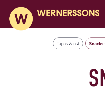
Tapas & ost
Snacks t
S