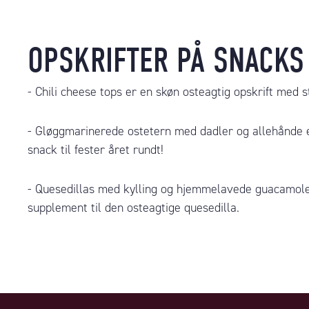
OPSKRIFTER PÅ SNACKS 
-
Chili cheese tops
er en skøn osteagtig opskrift med st
-
Gløggmarinerede ostetern med dadler og allehånde
e
snack til fester året rundt!
-
Quesedillas med kylling og hjemmelavede guacamol
supplement til den osteagtige quesedilla.