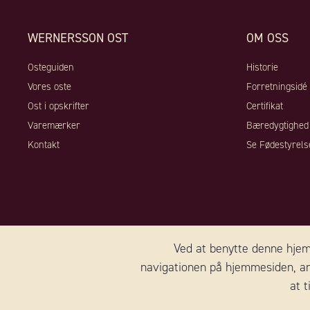
WERNERSSON OST
OM OSS
Osteguiden
Historie
Vores oste
Forretningsidé
Ost i opskrifter
Certifikat
Varemærker
Bæredygtighed
Kontakt
Se Fødestyrels
Ved at benytte denne hjemm
navigationen på hjemmesiden, an
at 