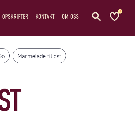
0
I OPSKRIFTER
KONTAKT
OM OSS
Go
Marmelade til ost
ST