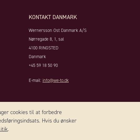
KONTAKT DANMARK
Wernersson Ost Danmark A/S
Nørregade 8, 1, sal
4100 RINGSTED
Danmark
+45 59 18 50 90
E-mail:
info@we-to.dk
st.se
ger cookies til at forbedre
dsføringsindsats. Hvis du ønsker
itik
.