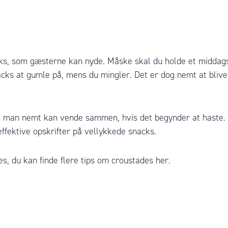
nacks, som gæsterne kan nyde. Måske skal du holde et middag
acks at gumle på, mens du mingler. Det er dog nemt at bliv
man nemt kan vende sammen, hvis det begynder at haste. Man
ffektive opskrifter på vellykkede snacks.
des, du kan finde flere tips om croustades
her
.