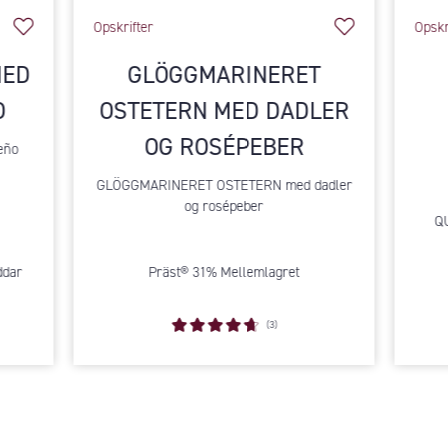
Opskrifter
Opskr
MED
GLÖGGMARINERET
O
OSTETERN MED DADLER
OG ROSÉPEBER
peño
GLÖGGMARINERET OSTETERN med dadler
og rosépeber
QU
ddar
Präst® 31% Mellemlagret
(3)