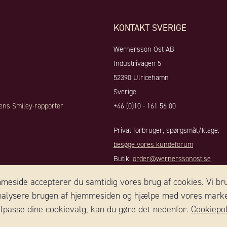
KONTAKT SVERIGE
Wernersson Ost AB
Industrivägen 5
52390 Ulricehamn
Sverige
ens Smiley-rapporter
+46 (0)10 - 161 56 00
Privat forbruger, spørgsmål/klage:
besøge vores kundeforum
Butik:
order@wernerssonost.se
Butik (COOP):
ostorder@wernerssono
eside accepterer du samtidig vores brug af cookies. Vi bru
Virksomhedsanliggender:
alysere brugen af ​​hjemmesiden og hjælpe med vores marke
info@wernerssonost.se
tilpasse dine cookievalg, kan du gøre det nedenfor.
Cookiepol
Hjemmeside:
www.wernerssonost.se