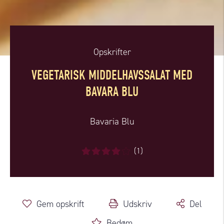
Opskrifter
VEGETARISK MIDDELHAVSSALAT MED
BAVARA BLU
Bavaria Blu
(1)
Gem opskrift
Udskriv
Del
Bedøm