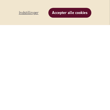
BAVARIA BLU
Indstillinger
Accepter alle cookies
BAVARIA BLU
Se alle oste
FLERE OPSKRIFTER MED
BAVARIA BLU