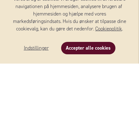
navigationen på hjemmesiden, analysere brugen af ​​
hjemmesiden og hjælpe med vores
markedsføringsindsats. Hvis du ønsker at tilpasse dine
cookievalg, kan du gøre det nedenfor.
Cookiepolitik
.
Indstillinger
Accepter alle cookies
BURRATA
MICHELANGELO®
Se alle oste
FLERE OPSKRIFTER MED