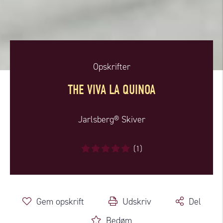
Opskrifter
THE VIVA LA QUINOA
Jarlsberg® Skiver
(1)
Gem opskrift
Udskriv
Del
Bedøm