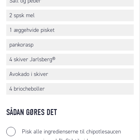
Salt og peber
2 spsk mel
1 æggehvide pisket
pankorasp
4 skiver Jarlsberg®
Avokado i skiver
4 briocheboller
SÅDAN GØRES DET
Pisk alle ingredienserne til chipotlesaucen