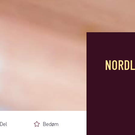
NORDL
Del
Bedøm