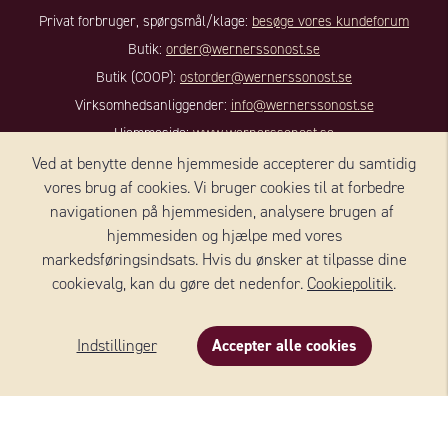
Privat forbruger, spørgsmål/klage:
besøge vores kundeforum
Butik:
order@wernerssonost.se
Butik (COOP):
ostorder@wernerssonost.se
Virksomhedsanliggender:
info@wernerssonost.se
Hjemmeside:
www.wernerssonost.se
Ved at benytte denne hjemmeside accepterer du samtidig
KONTAKT DANMARK
vores brug af cookies. Vi bruger cookies til at forbedre
navigationen på hjemmesiden, analysere brugen af ​​
Wernersson Ost Danmark A/S
hjemmesiden og hjælpe med vores
Nørregade 8, 1, sal
markedsføringsindsats. Hvis du ønsker at tilpasse dine
cookievalg, kan du gøre det nedenfor.
4100 RINGSTED
Cookiepolitik
.
Danmark
+45 59 18 50 90
Indstillinger
Accepter alle cookies
Beskrivelse
Indhold
Om produktet
E-mail:
info@we-to.dk
FØLG OS: