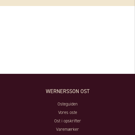
WERNERSSON OST
Osteguiden
Vores oste
Ost i opskrifter
Varemærker