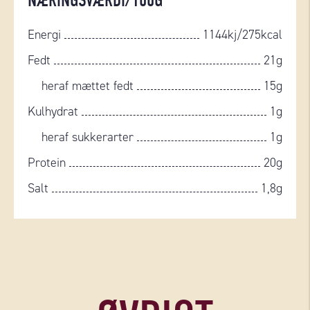
NÆRINGSVÆRDI/100G
Energi
1144kj/275kcal
Fedt
21g
heraf mættet fedt
15g
Kulhydrat
1g
heraf sukkerarter
1g
Protein
20g
Salt
1,8g