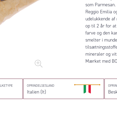
som Parmesan. P
Reggio Emilia o
udelukkende af 
op til 2 år for 
farve og den ka
smelter i munde
tilsætningsstoff
mineraler og vit
Mærket med BOB
LKETYPE
OPRINDELSESLAND
OPRI
o
Italien (It)
Besk