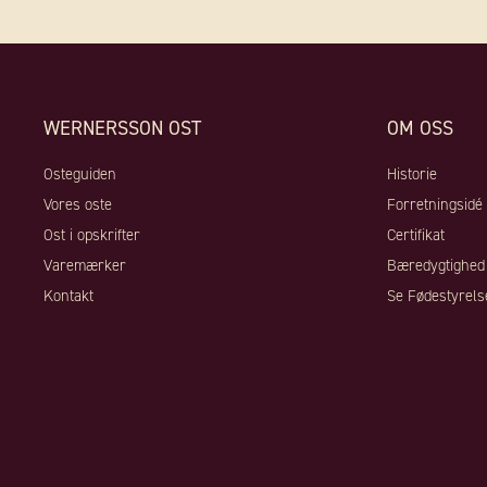
WERNERSSON OST
OM OSS
Osteguiden
Historie
Vores oste
Forretningsidé
Ost i opskrifter
Certifikat
Varemærker
Bæredygtighed
Kontakt
Se Fødestyrels