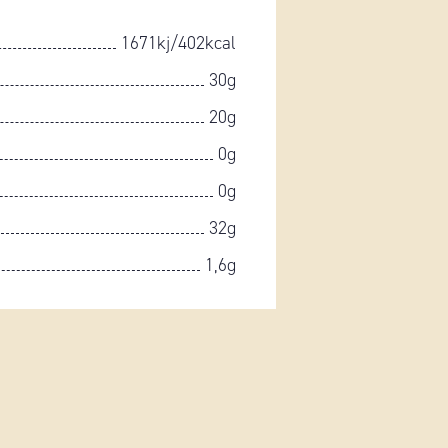
1671kj/402kcal
30g
20g
0g
0g
32g
1,6g