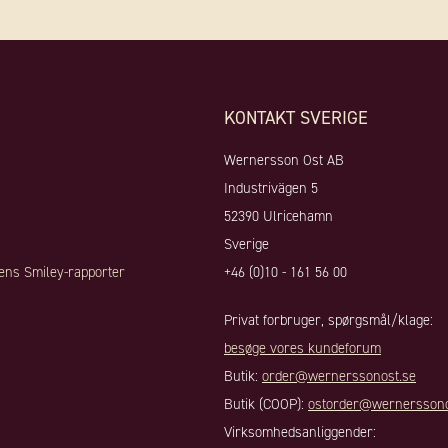
KONTAKT SVERIGE
Wernersson Ost AB
Industrivägen 5
52390 Ulricehamn
Sverige
ens Smiley-rapporter
+46 (0)10 - 161 56 00
Privat forbruger, spørgsmål/klage:
besøge vores kundeforum
Butik:
order@wernerssonost.se
Butik (COOP):
ostorder@wernerssono
Virksomhedsanliggender: