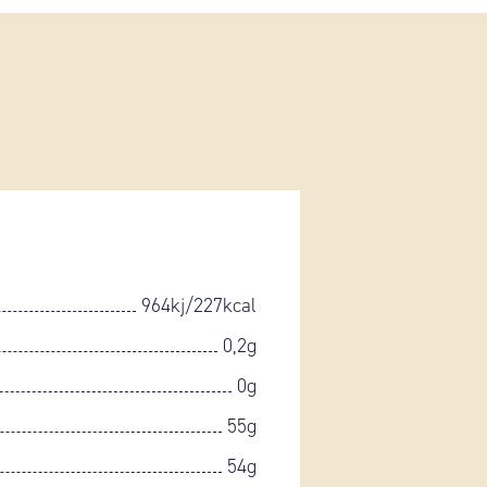
964kj/227kcal
0,2g
0g
55g
54g