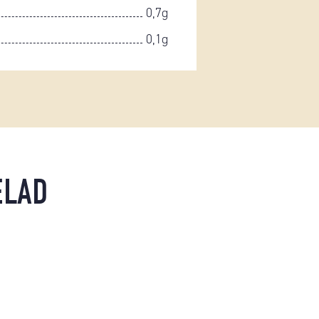
0,7g
0,1g
ELAD