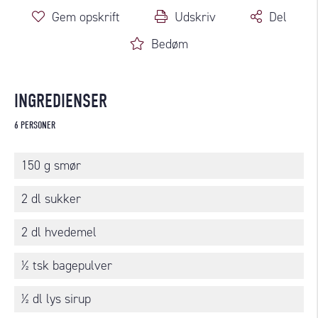
Gem opskrift
Udskriv
Del
Bedøm
INGREDIENSER
6 PERSONER
150 g smør
2 dl sukker
2 dl hvedemel
½ tsk bagepulver
½ dl lys sirup