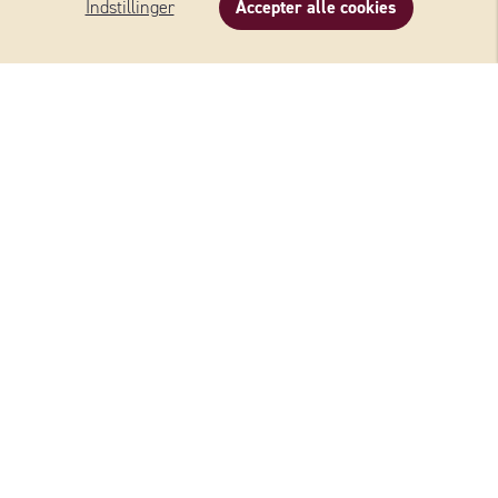
Indstillinger
Accepter alle cookies
LE GRUYÈRE® CLASSIC
WERNERSSONS
Se alle oste