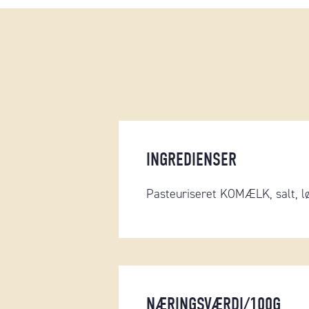
INGREDIENSER
Pasteuriseret KOMÆLK, salt, lø
NÆRINGSVÆRDI/100G