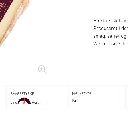
En klassisk fra
Produceret i de
smag, saltet og
Wernerssons bl
SMAGSSTYRKE
MÆLKETYPE
Ko