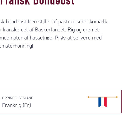
Fransk Bondeost
nsk bondeost fremstillet af pasteuriseret komælk.
n franske del af Baskerlandet. Rig og cremet
 med noter af hasselnød. Prøv at servere med
omsterhonning!
OPRINDELSESLAND
Frankrig (Fr)