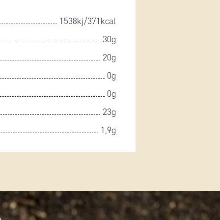
1538kj/371kcal
30g
20g
0g
0g
23g
1,9g