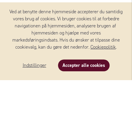
Ved at benytte denne hjemmeside accepterer du samtidig
Tilføj mere
vores brug af cookies. Vi bruger cookies til at forbedre
navigationen på hjemmesiden, analysere brugen af ​​
hjemmesiden og hjælpe med vores
markedsføringsindsats. Hvis du ønsker at tilpasse dine
OSTE FRA WERNERSSONS
cookievalg, kan du gøre det nedenfor.
Cookiepolitik
.
Indstillinger
Accepter alle cookies
Beskrivelse
Indhold
Om produktet