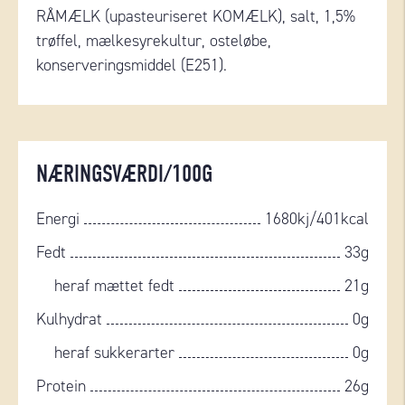
RÅMÆLK (upasteuriseret KOMÆLK), salt, 1,5%
trøffel, mælkesyrekultur, osteløbe,
konserveringsmiddel (E251).
NÆRINGSVÆRDI/100G
Energi
1680kj/401kcal
Fedt
33g
heraf mættet fedt
21g
Kulhydrat
0g
heraf sukkerarter
0g
Protein
26g