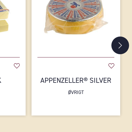
K
APPENZELLER® SILVER
ØVRIGT