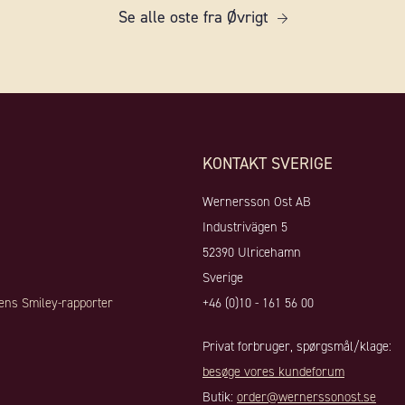
Se alle oste fra Øvrigt
KONTAKT SVERIGE
Wernersson Ost AB
Industrivägen 5
52390 Ulricehamn
Sverige
ens Smiley-rapporter
+46 (0)10 - 161 56 00
Privat forbruger, spørgsmål/klage:
besøge vores kundeforum
Butik:
order@wernerssonost.se