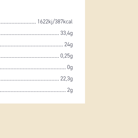
1622kj/387kcal
33,4g
24g
0,25g
0g
22,3g
2g