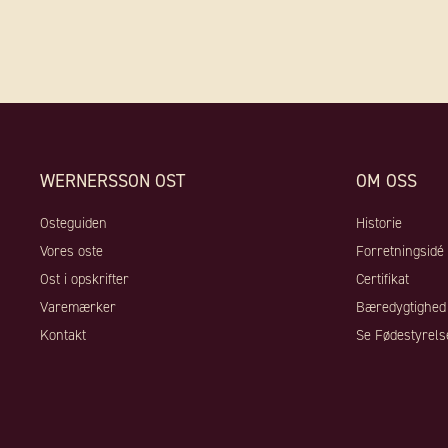
WERNERSSON OST
OM OSS
Osteguiden
Historie
Vores oste
Forretningsidé
Ost i opskrifter
Certifikat
Varemærker
Bæredygtighed
Kontakt
Se Fødestyrels