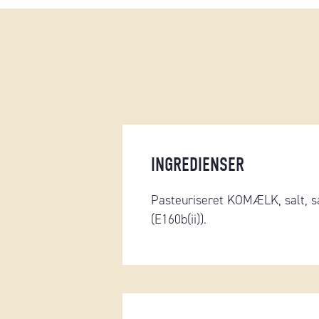
INGREDIENSER
Pasteuriseret KOMÆLK, salt, sa
(E160b(ii)).