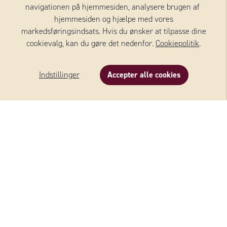
navigationen på hjemmesiden, analysere brugen af ​​
KONTAKT DANMARK
hjemmesiden og hjælpe med vores
markedsføringsindsats. Hvis du ønsker at tilpasse dine
Wernersson Ost Danmark A/S
cookievalg, kan du gøre det nedenfor.
Cookiepolitik
.
Nørregade 8, 1, sal
4100 RINGSTED
Indstillinger
Accepter alle cookies
Danmark
Beskrivelse
Indhold
Om produktet
+45 59 18 50 90
E-mail:
info@we-to.dk
FØLG OS:
@wernerssons_ost
Copyright © 2026 Wernersson Ost Danmark A/S All Rights reserved
Produced by
Loyalty Group
Powered by
ShopSetup Commerce & CMS