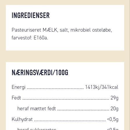
INGREDIENSER
Pasteuriseret MÆLK, salt, mikrobiel oste
løbe
,
farvestof: E160a.
NÆRINGSVÆRDI/100G
Energi
1413kj/341kcal
Fedt
29g
heraf mættet fedt
20g
Kulhydrat
<0,5g