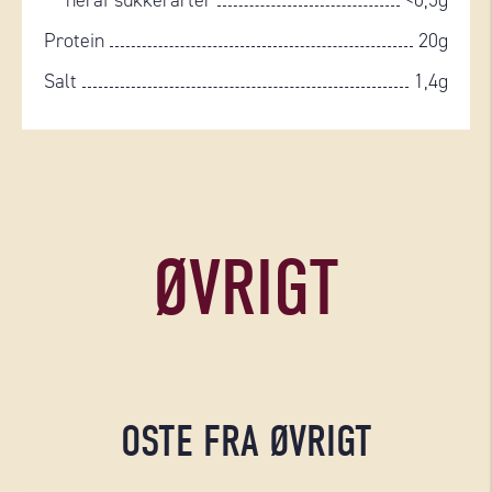
heraf sukkerarter
<0,5g
Protein
20g
Salt
1,4g
ØVRIGT
OSTE FRA ØVRIGT