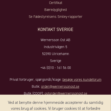
Certifikat
Bæredygtighed
Se Fødestyrelsens Smiley-rapporter
KONTAKT SVERIGE
Wernersson Ost AB
Industrivägen 5
52390 Ulricehamn
Sverige
+46 (0)10 - 161 56 00
Privat forbruger, spørgsmål/klage:
besøge vores kundeforum
Butik:
order@wernerssonost.se
Butik (COOP):
ostorder@wernerssonost.se
Virksomhedsanliggender:
info@wernerssonost.se
Ved at benytte denne hjemmeside accepterer du samtidig
Hjemmeside:
www.wernerssonost.se
vores brug af cookies. Vi bruger cookies til at forbedre