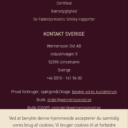
Certifikat
Bæredygtighed
Se Fødestyrelsens Smiley-rapporter
KONTAKT SVERIGE
Wernersson Ost AB
Industrivägen 5
52390 Ulricehamn
Sverige
+46 (0)10 - 161 56 00
Privat forbruger, spørgsmål/klage:
besøge vores kundeforum
Butik:
order@wernerssonost.se
Butik (COOP):
ostorder@wernerssonost.se
Virksomhedsanliggender:
info@wernerssonost.se
Ved at benytte denne hjemmeside accepterer du samtidig
Hjemmeside:
www.wernerssonost.se
vores brug af cookies. Vi bruger cookies til at forbedre