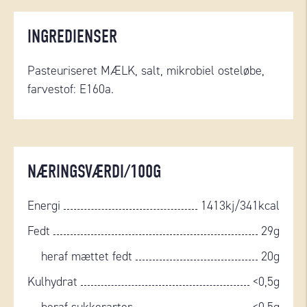
INGREDIENSER
Pasteuriseret MÆLK, salt, mikrobiel oste
løbe
,
farvestof: E160a.
NÆRINGSVÆRDI/100G
Energi
1413kj/341kcal
Fedt
29g
heraf mættet fedt
20g
Kulhydrat
<0,5g