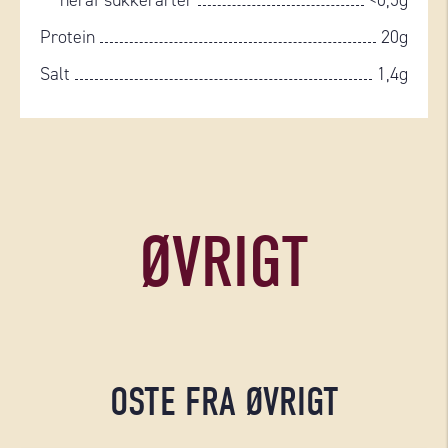
heraf sukkerarter
<0,5g
Protein
20g
Salt
1,4g
ØVRIGT
OSTE FRA ØVRIGT