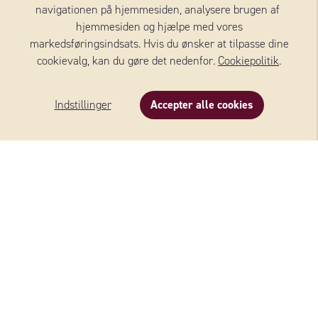
navigationen på hjemmesiden, analysere brugen af ​​
KONTAKT DANMARK
hjemmesiden og hjælpe med vores
markedsføringsindsats. Hvis du ønsker at tilpasse dine
Wernersson Ost Danmark A/S
cookievalg, kan du gøre det nedenfor.
Cookiepolitik
.
Nørregade 8, 1, sal
4100 RINGSTED
Indstillinger
Accepter alle cookies
Danmark
Beskrivelse
Indhold
Om produktet
+45 59 18 50 90
E-mail:
info@we-to.dk
FØLG OS:
@wernerssons_ost
Copyright © 2026 Wernersson Ost Danmark A/S All Rights reserved
Produced by
Loyalty Group
Powered by
ShopSetup Commerce & CMS