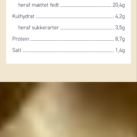
heraf mættet fedt
20,4g
Kulhydrat
4,2g
heraf sukkerarter
3,5g
Protein
8,7g
Salt
1,4g