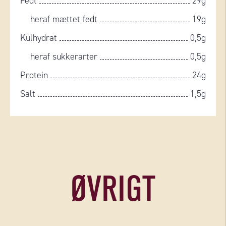
Fedt
29g
heraf mættet fedt
19g
Kulhydrat
0,5g
heraf sukkerarter
0,5g
Protein
24g
Salt
1,5g
ØVRIGT