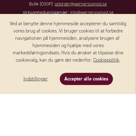
Butik (COOP):
ostorder@wernerssonost.se
Virksomhedsanliggender:
info@wernerssonost.se
Hjemmeside:
www.wernerssonost.se
Ved at benytte denne hjemmeside accepterer du samtidig
vores brug af cookies. Vi bruger cookies til at forbedre
KONTAKT DANMARK
navigationen på hjemmesiden, analysere brugen af ​​
hjemmesiden og hjælpe med vores
Wernersson Ost Danmark A/S
markedsføringsindsats. Hvis du ønsker at tilpasse dine
Nørregade 8, 1, sal
cookievalg, kan du gøre det nedenfor.
Cookiepolitik
.
4100 RINGSTED
Danmark
Indstillinger
Accepter alle cookies
+45 59 18 50 90
Beskrivelse
Indhold
Om produktet
E-mail:
info@we-to.dk
FØLG OS:
@wernerssons_ost
Copyright © 2026 Wernersson Ost Danmark A/S All Rights reserved