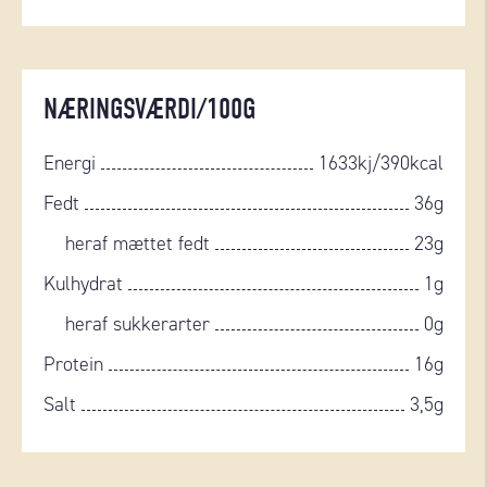
NÆRINGSVÆRDI/100G
Energi
1633kj/390kcal
Fedt
36g
heraf mættet fedt
23g
Kulhydrat
1g
heraf sukkerarter
0g
Protein
16g
Salt
3,5g