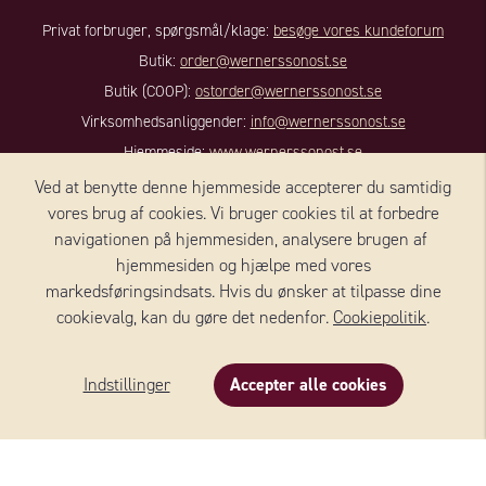
Privat forbruger, spørgsmål/klage:
besøge vores kundeforum
Butik:
order@wernerssonost.se
Butik (COOP):
ostorder@wernerssonost.se
Virksomhedsanliggender:
info@wernerssonost.se
Hjemmeside:
www.wernerssonost.se
Ved at benytte denne hjemmeside accepterer du samtidig
KONTAKT DANMARK
vores brug af cookies. Vi bruger cookies til at forbedre
navigationen på hjemmesiden, analysere brugen af ​​
Wernersson Ost Danmark A/S
hjemmesiden og hjælpe med vores
Nørregade 8, 1, sal
markedsføringsindsats. Hvis du ønsker at tilpasse dine
4100 RINGSTED
cookievalg, kan du gøre det nedenfor.
Cookiepolitik
.
Danmark
+45 59 18 50 90
Indstillinger
Accepter alle cookies
Beskrivelse
Indhold
Om produktet
E-mail:
info@we-to.dk
FØLG OS: