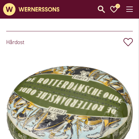
0
Hårdost