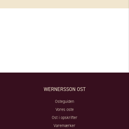
WERNERSSON OST
Osteguiden
Vores oste
Ost i opskrifter
Varemærker