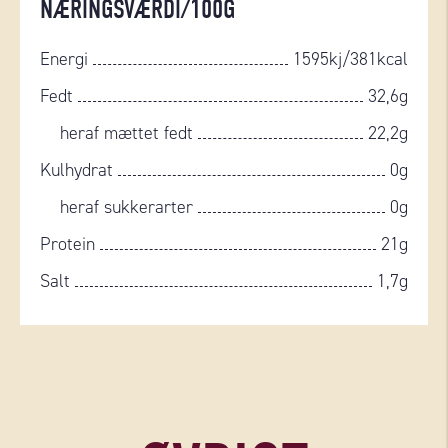
NÆRINGSVÆRDI/100G
Energi
1595kj/381kcal
Fedt
32,6g
heraf mættet fedt
22,2g
Kulhydrat
0g
heraf sukkerarter
0g
Protein
21g
Salt
1,7g