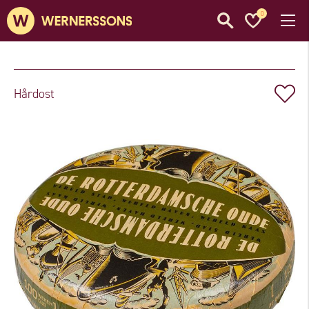
0
Hårdost