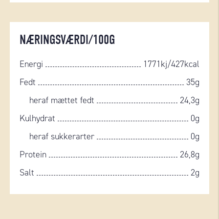
NÆRINGSVÆRDI/100G
Energi
1771kj/427kcal
Fedt
35g
heraf mættet fedt
24,3g
Kulhydrat
0g
heraf sukkerarter
0g
Protein
26,8g
Salt
2g