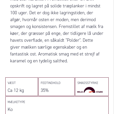
opskrift og lagret på solide træplanker i mindst
100 uger. Det er dog ikke lagringstiden, der
afgør, hvornår osten er moden, men derimod
smagen og konsistensen. Fremstillet af mælk fra
køer, der græsser på enge, der tidligere lå under
havets overflade, en såkaldt "Polder". Dette
giver mælken særlige egenskaber og en
fantastisk ost. Aromatisk smag med et strejf af
karamel og en tydelig salthed.
VÆGT
FEDTINDHOLD
SMAGSSTYRKE
Ca 12 kg
35%
MÆLKETYPE
Ko