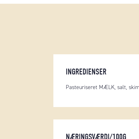
INGREDIENSER
Pasteuriseret MÆLK, salt, ski
NÆRINGSVÆRDI/100G