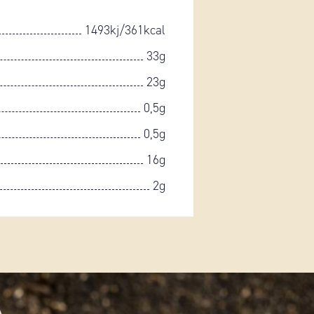
1493kj/361kcal
33g
23g
0,5g
0,5g
16g
2g