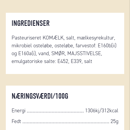
INGREDIENSER
Pasteuriseret KOMÆLK, salt, mælkesyrekultur,
mikrobiel osteløbe, osteløbe, farvestof: E160b(ii)
og E160a(i), vand, SMØR, MAJSSTIVELSE,
emulgatoriske salte: E452, E339, salt
NÆRINGSVÆRDI/100G
Energi
1306kj/312kcal
Fedt
25g