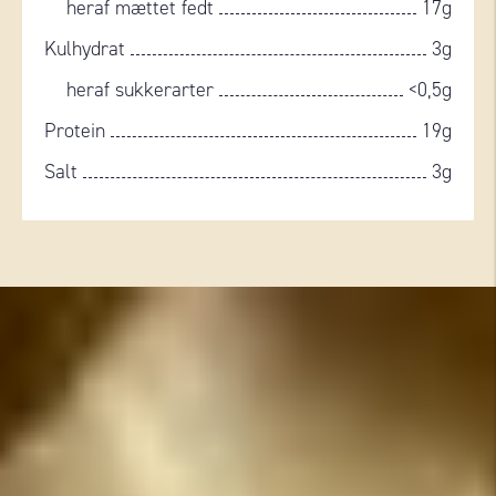
heraf mættet fedt
17g
Kulhydrat
3g
heraf sukkerarter
<0,5g
Protein
19g
Salt
3g