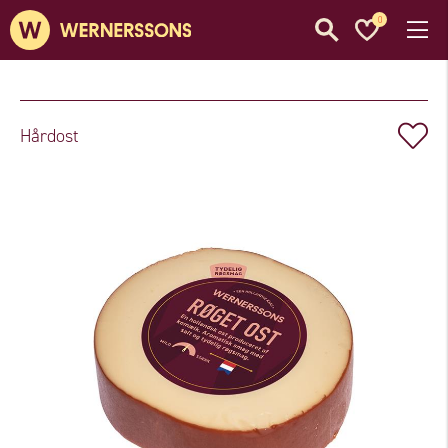
0
Hårdost