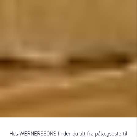
Hos WERNERSSONS finder du alt fra pålægsoste til