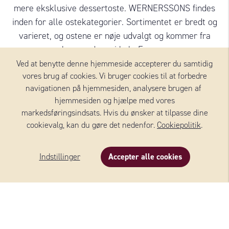
mere eksklusive dessertoste. WERNERSSONS findes
inden for alle ostekategorier. Sortimentet er bredt og
varieret, og ostene er nøje udvalgt og kommer fra
leverandører i hele Europa.
Ved at benytte denne hjemmeside accepterer du samtidig
vores brug af cookies. Vi bruger cookies til at forbedre
Tilføj mere
navigationen på hjemmesiden, analysere brugen af ​​
hjemmesiden og hjælpe med vores
markedsføringsindsats. Hvis du ønsker at tilpasse dine
cookievalg, kan du gøre det nedenfor.
Cookiepolitik
.
OSTE FRA WERNERSSONS
Indstillinger
Accepter alle cookies
Beskrivelse
Indhold
Om produktet