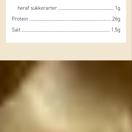
heraf sukkerarter
1g
Protein
26g
Salt
1,5g