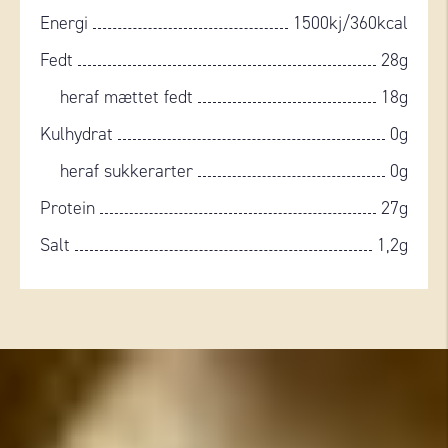
Energi
1500kj/360kcal
Fedt
28g
heraf mættet fedt
18g
Kulhydrat
0g
heraf sukkerarter
0g
Protein
27g
Salt
1,2g