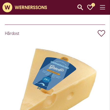
0
Hårdost