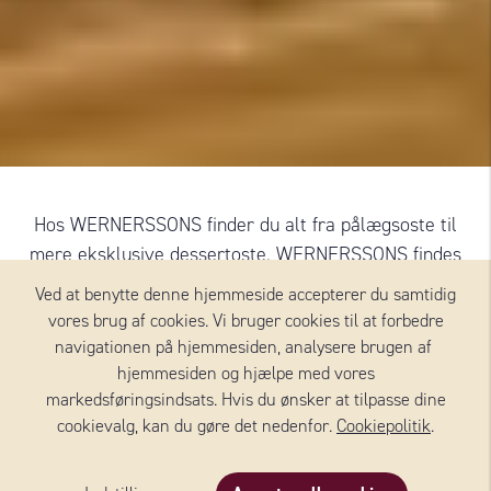
Hos WERNERSSONS finder du alt fra pålægsoste til
mere eksklusive dessertoste. WERNERSSONS findes
inden for alle ostekategorier. Sortimentet er bredt og
Ved at benytte denne hjemmeside accepterer du samtidig
varieret, og ostene er nøje udvalgt og kommer fra
vores brug af cookies. Vi bruger cookies til at forbedre
leverandører i hele Europa.
navigationen på hjemmesiden, analysere brugen af ​​
hjemmesiden og hjælpe med vores
markedsføringsindsats. Hvis du ønsker at tilpasse dine
Tilføj mere
cookievalg, kan du gøre det nedenfor.
Cookiepolitik
.