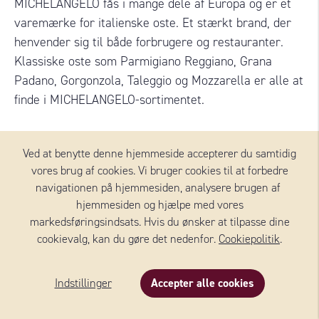
MICHELANGELO fås i mange dele af Europa og er et
varemærke for italienske oste. Et stærkt brand, der
henvender sig til både forbrugere og restauranter.
Klassiske oste som Parmigiano Reggiano, Grana
Padano, Gorgonzola, Taleggio og Mozzarella er alle at
finde i MICHELANGELO-sortimentet.
Ved at benytte denne hjemmeside accepterer du samtidig
vores brug af cookies. Vi bruger cookies til at forbedre
navigationen på hjemmesiden, analysere brugen af ​​
Tilføj mere
hjemmesiden og hjælpe med vores
markedsføringsindsats. Hvis du ønsker at tilpasse dine
cookievalg, kan du gøre det nedenfor.
Cookiepolitik
.
OSTE FRA MICHELANGELO®
Indstillinger
Accepter alle cookies
Beskrivelse
Indhold
Om produktet