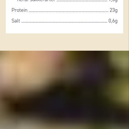
Protein
23g
Salt
0,6g