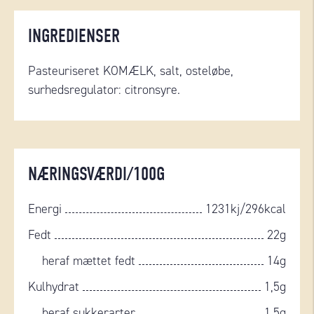
INGREDIENSER
Pasteuriseret KOMÆLK, salt, osteløbe,
surhedsregulator: citronsyre.
NÆRINGSVÆRDI/100G
Energi
1231kj/296kcal
Fedt
22g
heraf mættet fedt
14g
Kulhydrat
1,5g
heraf sukkerarter
1,5g