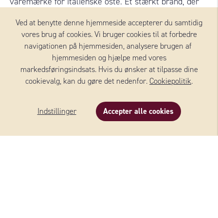
varemærke for italienske oste. Et stærkt brand, der
henvender sig til både forbrugere og restauranter.
Ved at benytte denne hjemmeside accepterer du samtidig
Klassiske oste som Parmigiano Reggiano, Grana
vores brug af cookies. Vi bruger cookies til at forbedre
Padano, Gorgonzola, Taleggio og Mozzarella er alle at
navigationen på hjemmesiden, analysere brugen af ​​
finde i MICHELANGELO-sortimentet.
hjemmesiden og hjælpe med vores
markedsføringsindsats. Hvis du ønsker at tilpasse dine
cookievalg, kan du gøre det nedenfor.
Cookiepolitik
.
Indstillinger
Accepter alle cookies
Tilføj mere
Beskrivelse
Indhold
Om produktet
OSTE FRA MICHELANGELO®