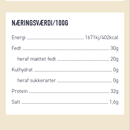
NÆRINGSVÆRDI/100G
Energi
1671kj/402kcal
Fedt
30g
heraf mættet fedt
20g
Kulhydrat
0g
heraf sukkerarter
0g
Protein
32g
Salt
1,6g