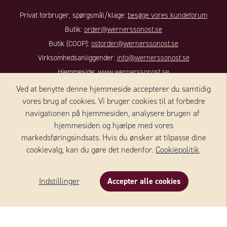
Privat forbruger, spørgsmål/klage:
besøge vores kundeforum
Butik:
order@wernerssonost.se
Butik (COOP):
ostorder@wernerssonost.se
Virksomhedsanliggender:
info@wernerssonost.se
Hjemmeside:
www.wernerssonost.se
Ved at benytte denne hjemmeside accepterer du samtidig
KONTAKT DANMARK
vores brug af cookies. Vi bruger cookies til at forbedre
navigationen på hjemmesiden, analysere brugen af ​​
Wernersson Ost Danmark A/S
hjemmesiden og hjælpe med vores
Nørregade 8, 1, sal
markedsføringsindsats. Hvis du ønsker at tilpasse dine
4100 RINGSTED
cookievalg, kan du gøre det nedenfor.
Cookiepolitik
.
Danmark
+45 59 18 50 90
Indstillinger
Accepter alle cookies
Beskrivelse
Indhold
Om produktet
E-mail:
info@we-to.dk
FØLG OS: