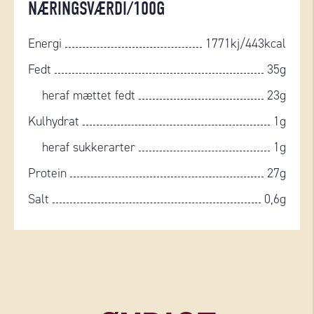
NÆRINGSVÆRDI/100G
Energi
1771kj/443kcal
Fedt
35g
heraf mættet fedt
23g
Kulhydrat
1g
heraf sukkerarter
1g
Protein
27g
Salt
0,6g