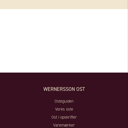
WERNERSSON OST
Osteguiden
Vores oste
Ost i opskrifter
Varemærker