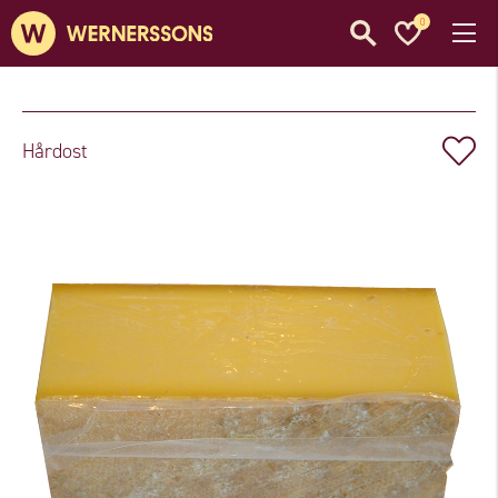
0
Hårdost