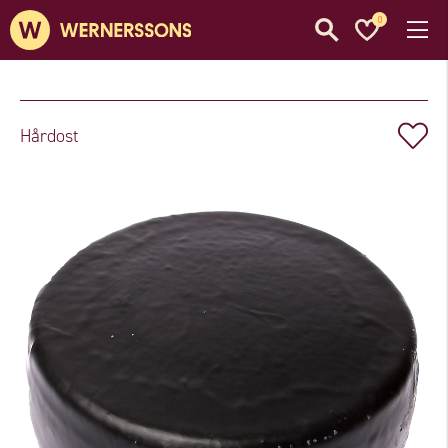
0
Hårdost