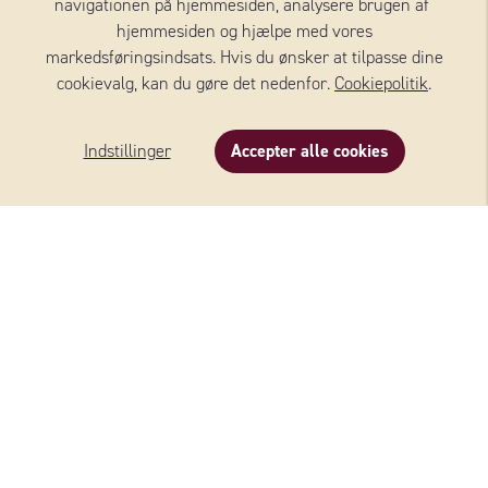
navigationen på hjemmesiden, analysere brugen af ​​
inden for alle ostekategorier. Sortimentet er bredt og
hjemmesiden og hjælpe med vores
varieret, og ostene er nøje udvalgt og kommer fra
markedsføringsindsats. Hvis du ønsker at tilpasse dine
leverandører i hele Europa.
cookievalg, kan du gøre det nedenfor.
Cookiepolitik
.
Indstillinger
Accepter alle cookies
Tilføj mere
Beskrivelse
Indhold
Dokument
Om produktet
OSTE FRA WERNERSSONS