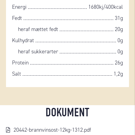
Energi
1680kj/400kcal
Fedt
31g
heraf mættet fedt
20g
Kulhydrat
0g
heraf sukkerarter
0g
Protein
26g
Salt
1,2g
DOKUMENT
20442-brannvinsost-12kg-1312.pdf