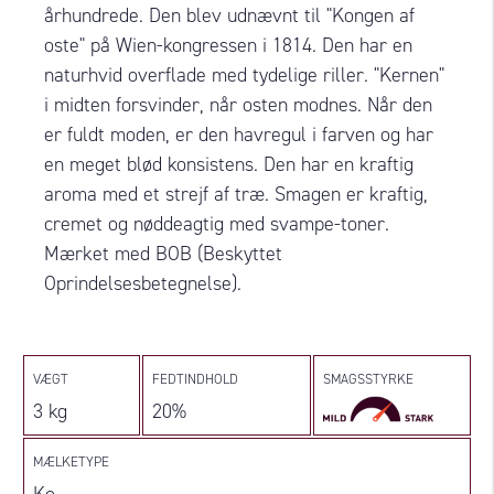
århundrede. Den blev udnævnt til "Kongen af
oste" på Wien-kongressen i 1814. Den har en
naturhvid overflade med tydelige riller. "Kernen"
i midten forsvinder, når osten modnes. Når den
er fuldt moden, er den havregul i farven og har
en meget blød konsistens. Den har en kraftig
aroma med et strejf af træ. Smagen er kraftig,
cremet og nøddeagtig med svampe-toner.
Mærket med BOB (Beskyttet
Oprindelsesbetegnelse).
VÆGT
FEDTINDHOLD
SMAGSSTYRKE
3 kg
20%
MÆLKETYPE