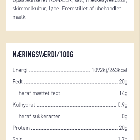
Upasteuriseret KOMÆLK, salt, mælkesyrekultur,
skimmelkultur, løbe. Fremstillet af ubehandlet
mælk
NÆRINGSVÆRDI/100G
Energi
1092kj/263kcal
Fedt
20g
heraf mættet fedt
14g
Kulhydrat
0,9g
heraf sukkerarter
0g
Protein
20g
Salt
1,7g