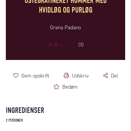
OSTEGRATINERET HUMMER MED
HVIDLØG OG PURLØG
Grana Padano
(3)
Gem opskrift
Udskriv
Del
Bedøm
INGREDIENSER
2 PERSONER