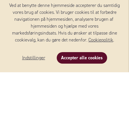
GRANA PADANO
Ved at benytte denne hjemmeside accepterer du samtidig
vores brug af cookies. Vi bruger cookies til at forbedre
MICHELANGELO®
navigationen på hjemmesiden, analysere brugen af ​​
hjemmesiden og hjælpe med vores
markedsføringsindsats. Hvis du ønsker at tilpasse dine
cookievalg, kan du gøre det nedenfor.
Cookiepolitik
.
Se alle oste
Indstillinger
Accepter alle cookies
FLERE OPSKRIFTER MED
GRANA PADANO