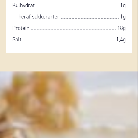
Kulhydrat
1g
heraf sukkerarter
1g
Protein
18g
Salt
1,4g