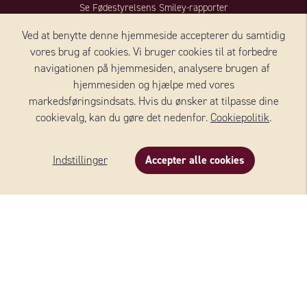
Se Fødestyrelsens Smiley-rapporter
Ved at benytte denne hjemmeside accepterer du samtidig
KONTAKT SVERIGE
vores brug af cookies. Vi bruger cookies til at forbedre
navigationen på hjemmesiden, analysere brugen af ​​
Wernersson Ost AB
hjemmesiden og hjælpe med vores
Industrivägen 5
markedsføringsindsats. Hvis du ønsker at tilpasse dine
52390 Ulricehamn
cookievalg, kan du gøre det nedenfor.
Cookiepolitik
.
Sverige
+46 (0)10 - 161 56 00
Indstillinger
Accepter alle cookies
Beskrivelse
Indhold
Om produktet
Privat forbruger, spørgsmål/klage:
besøge vores kundeforum
Butik:
order@wernerssonost.se
Butik (COOP):
ostorder@wernerssonost.se
Virksomhedsanliggender:
info@wernerssonost.se
Hjemmeside:
www.wernerssonost.se
KONTAKT DANMARK