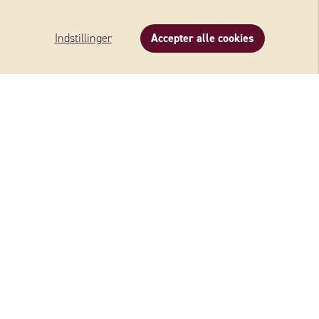
KONTAKT SVERIGE
Indstillinger
Accepter alle cookies
Wernersson Ost AB
Industrivägen 5
52390 Ulricehamn
Sverige
+46 (0)10 - 161 56 00
Privat forbruger, spørgsmål/klage:
besøge vores kundeforum
Butik:
order@wernerssonost.se
Butik (COOP):
ostorder@wernerssonost.se
Virksomhedsanliggender:
info@wernerssonost.se
Hjemmeside:
www.wernerssonost.se
KONTAKT DANMARK