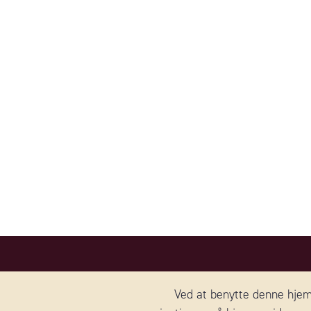
WERNERSSON OST
OM OSS
Ved at benytte denne hjemm