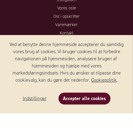
Vores oste
Ost i opskrifter
Varemærker
Kontakt
Ved at benytte denne hjemmeside accepterer du samtidig
OM OSS
vores brug af cookies. Vi bruger cookies til at forbedre
navigationen på hjemmesiden, analysere brugen af ​​
Historie
hjemmesiden og hjælpe med vores
Forretningsidé
markedsføringsindsats. Hvis du ønsker at tilpasse dine
Certifikat
cookievalg, kan du gøre det nedenfor.
Cookiepolitik
.
Bæredygtighed
Se Fødestyrelsens Smiley-rapporter
Indstillinger
Accepter alle cookies
KONTAKT SVERIGE
Wernersson Ost AB
Industrivägen 5