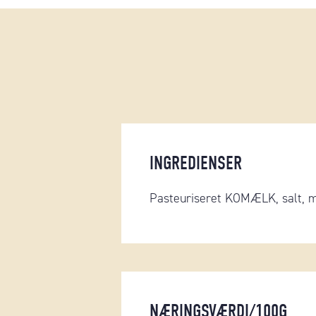
INGREDIENSER
Pasteuriseret KOMÆLK, salt, mæ
NÆRINGSVÆRDI/100G