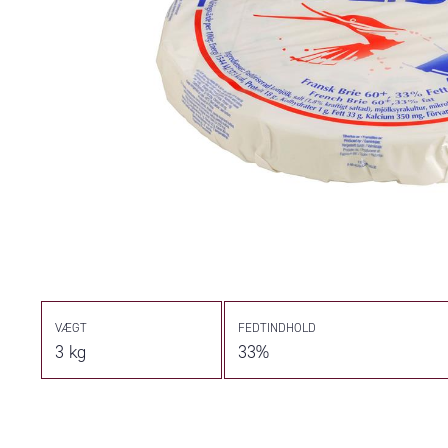
VÆGT
FEDTINDHOLD
3 kg
33%