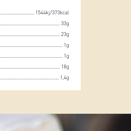
1544kj/373kcal
33g
23g
1g
1g
18g
1,4g