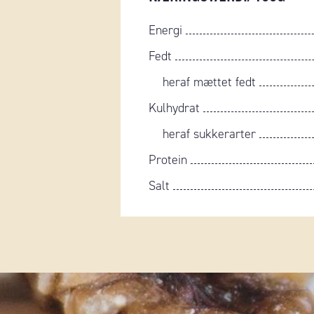
Energi
Fedt
heraf mættet fedt
Kulhydrat
heraf sukkerarter
Protein
Salt