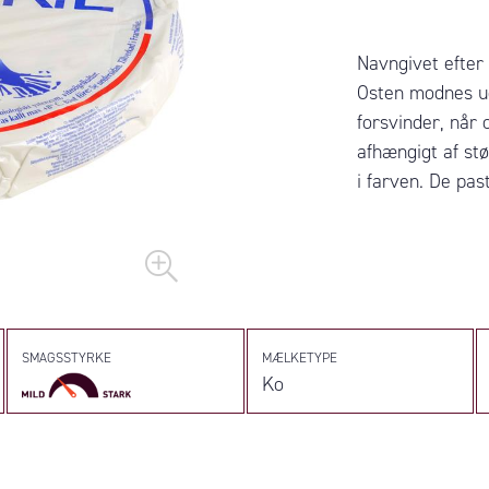
Navngivet efter
Osten modnes ud
forsvinder, når
afhængigt af stø
i farven. De pas
SMAGSSTYRKE
MÆLKETYPE
Ko